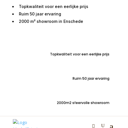
Topkwaliteit voor een eerlijke prijs
Ruim 50 jaar ervaring
2000 m² showroom in Enschede
Home
/
Kasten
/
Dressoirs
/ Dressoir Almelo Wit
220cm
Topkwaliteit voor een eerlijke prijs
Dressoir Almelo Wit
220cm
Ruim 50 jaar ervaring
€
1.450,00
2000m2 sfeervolle showroom
Sfeervol landelijke dressoir 220cm breed – wit gelakt
gecombineerd met rustiek eiken.
Jouw meubel, jouw stijl