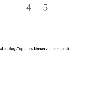
★★★★★
Hans en Willie te
e uitleg .Top en nu binnen ziet er mooi uit
Mooi groot en ru
2 /5 zitsbank ge