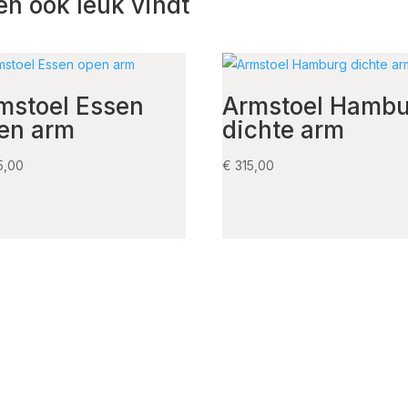
en ook leuk vindt
mstoel Essen
Armstoel Hambu
en arm
dichte arm
5,00
€
315,00