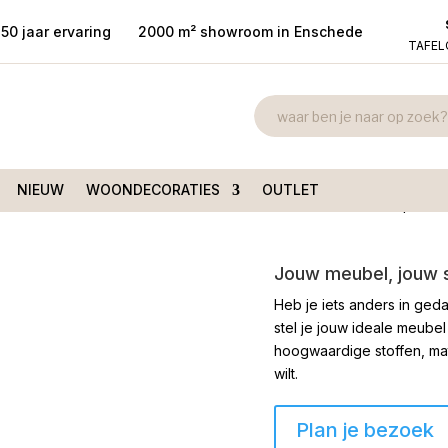
50 jaar ervaring
2000 m² showroom in Enschede
TAFE
Draaifauteui
/ Draaifauteuil Kampen
€
1.250,00
NIEUW
WOONDECORATIES
OUTLET
Luxe relaxfauteuil Kampen me
Jouw meubel, jouw st
Heb je iets anders in geda
stel je jouw ideale meubel
hoogwaardige stoffen, mate
wilt.
Plan je bezoek