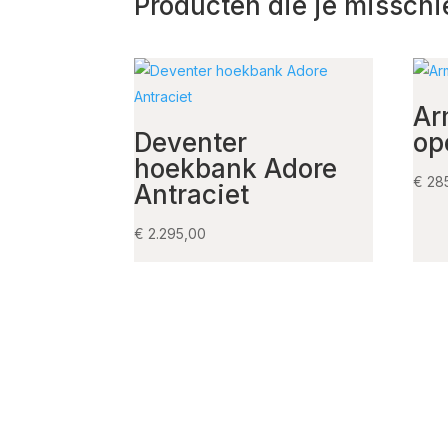
Producten die je misschi
Ar
Deventer
op
hoekbank Adore
€
28
Antraciet
€
2.295,00