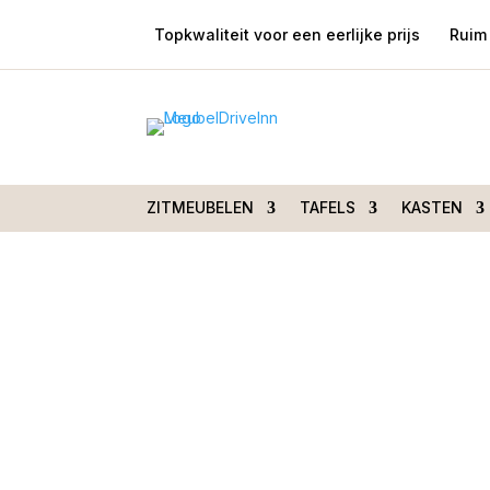
Topkwaliteit voor een eerlijke prijs
Ruim 
Home
/
Zitmeubelen
/
Fauteuils
/
Relaxfauteuils
Cognac
ZITMEUBELEN
TAFELS
KASTEN