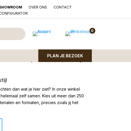
OVER ONS
CONTACT
SHOWROOM
LCONFIGURATOR
l Kampen Cognac
0
PLAN JE BEZOEK
t handbediening of elektrische verstelling.
ijl
chten dan wat je hier ziet?
In onze winkel
 helemaal zelf samen. Kies uit meer dan 250
rialen en formaten, precies zoals jij het