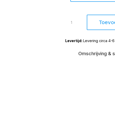
Draaifauteuil
Toevo
Kampen
Cognac
aantal
Levering circa 4-
Omschrijving & s