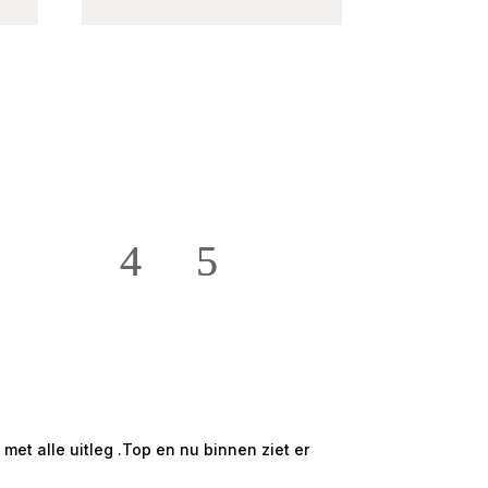
★★★★★
Hans en Willie t
et alle uitleg .Top en nu binnen ziet er
Mooi groot en ru
onze ruime 2 /5