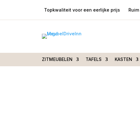
Topkwaliteit voor een eerlijke prijs
Ruim 
Home
/
Nieuw
/ Doos met 6 spiraalkaarsen g
ZITMEUBELEN
TAFELS
KASTEN