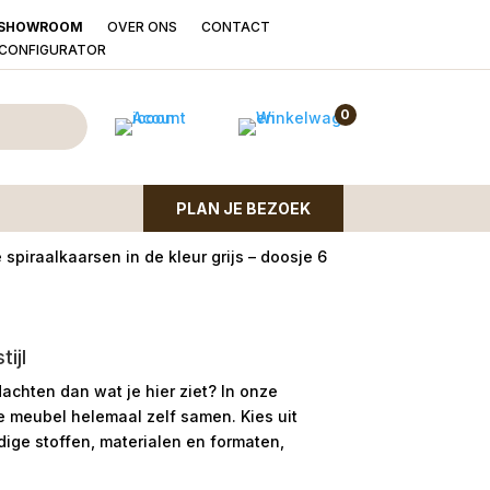
OVER ONS
CONTACT
SHOWROOM
LCONFIGURATOR
iraalkaarsen grijs
0
PLAN JE BEZOEK
spiraalkaarsen in de kleur grijs – doosje 6
ijl
dachten dan wat je hier ziet?
In onze
le meubel helemaal zelf samen. Kies uit
ge stoffen, materialen en formaten,