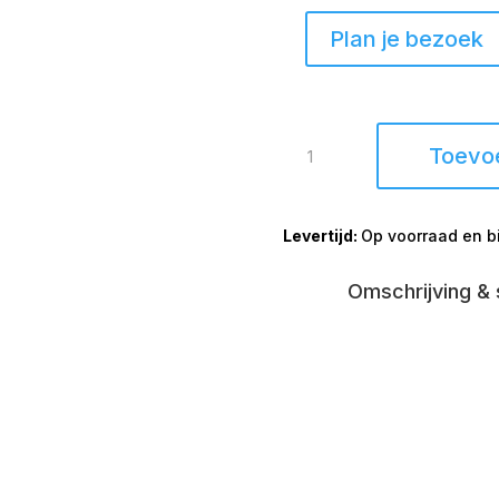
Plan je bezoek
Doos
Toevo
met
6
spiraalkaarsen
Op voorraad en b
grijs
20cm
aantal
Omschrijving & 