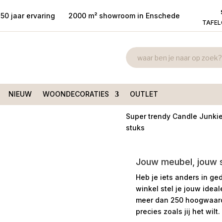
50 jaar ervaring
2000 m² showroom in Enschede
TAFE
Doos met 6 sp
rijs 20cm
20cm
€
3,99
NIEUW
WOONDECORATIES
OUTLET
Super trendy Candle Junkie 
stuks
Jouw meubel, jouw st
Heb je iets anders in ge
winkel stel je jouw idea
meer dan 250 hoogwaardi
precies zoals jij het wilt.