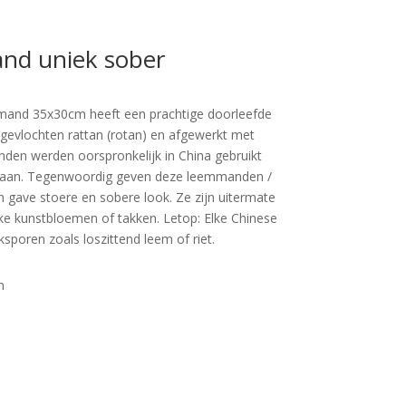
nd uniek sober
mand 35x30cm heeft een prachtige doorleefde
 gevlochten rattan (rotan) en afgewerkt met
nden werden oorspronkelijk in China gebruikt
slaan. Tegenwoordig geven deze leemmanden /
n gave stoere en sobere look. Ze zijn uitermate
uke kunstbloemen of takken. Letop: Elke Chinese
ksporen zoals loszittend leem of riet.
m