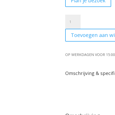
Plan je bezoek
Chinese
leemmand
uniek
Toevoegen aan w
sober
grijs
35x20x40cm
aantal
OP WERKDAGEN VOOR 15:0
Omschrijving & specifi