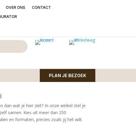
OVER ONS
CONTACT
GURATOR
mand uniek sober
40cm
mkruik met rustieke afwerking | kleur grijs |
PLAN JE BEZOEK
l
n dan wat je hier ziet?
In onze winkel stel je
zelf samen. Kies uit meer dan 250
en en formaten, precies zoals jij het wilt.