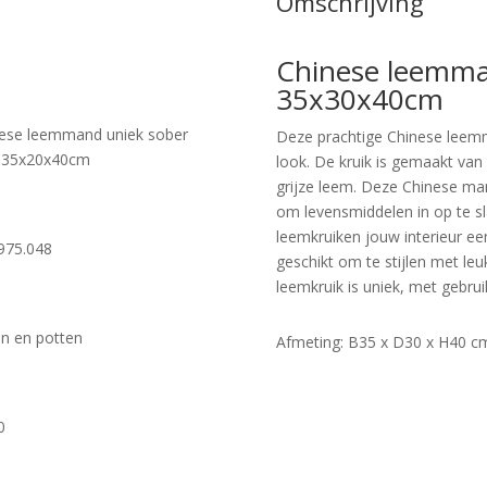
Omschrijving
Chinese leemma
35x30x40cm
ese leemmand uniek sober
Deze prachtige Chinese leem
s 35x20x40cm
look. De kruik is gemaakt van
grijze leem. Deze Chinese ma
om levensmiddelen in op te 
leemkruiken jouw interieur ee
975.048
geschikt om te stijlen met le
leemkruik is uniek, met gebrui
n en potten
Afmeting: B35 x D30 x H40 c
0