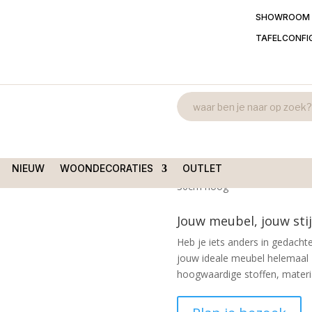
SHOWROOM
TAFELCONFI
Chinese leem
se leemmand uniek sober
grijs 35x20x
€
89,95
NIEUW
WOONDECORATIES
OUTLET
Sobere Chinese leemmand / lee
30cm hoog
Jouw meubel, jouw stij
Heb je iets anders in gedachte
jouw ideale meubel helemaal 
hoogwaardige stoffen, material