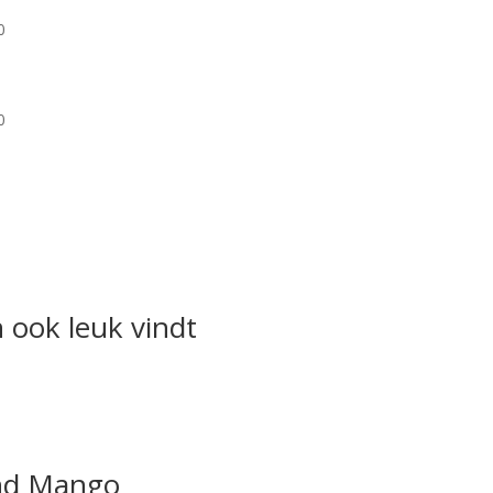
0
0
 ook leuk vindt
ond Mango