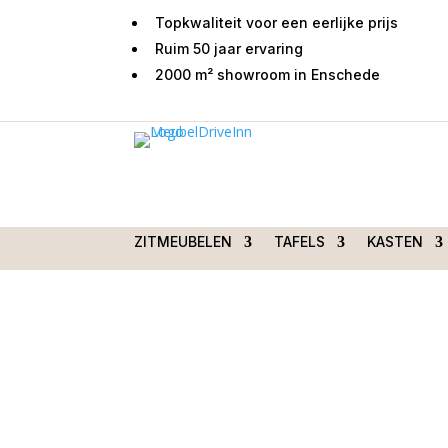
Topkwaliteit voor een eerlijke prijs
Ruim 50 jaar ervaring
2000 m² showroom in Enschede
Home
/
Woondecoraties
/
Sfeerartikelen
/ Chine
grijs 35x20x40cm
ZITMEUBELEN
TAFELS
KASTEN