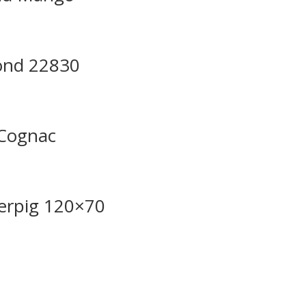
ond 22830
 Cognac
erpig 120×70