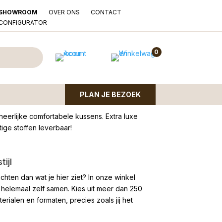
OVER ONS
CONTACT
SHOWROOM
LCONFIGURATOR
k trendy stof soft
0
PLAN JE BEZOEK
erlijke comfortabele kussens. Extra luxe
tige stoffen leverbaar!
ijl
chten dan wat je hier ziet?
In onze winkel
 helemaal zelf samen. Kies uit meer dan 250
rialen en formaten, precies zoals jij het