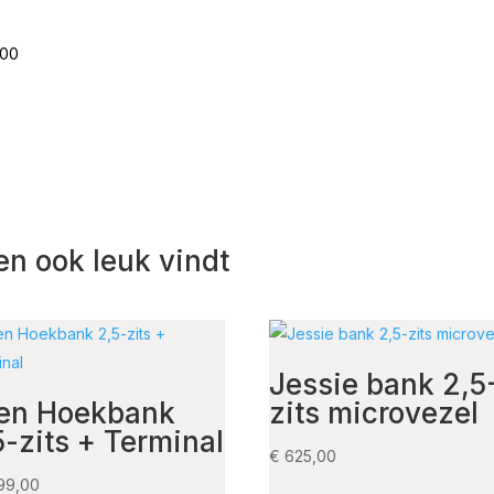
.00
en ook leuk vindt
Jessie bank 2,5
len Hoekbank
zits microvezel
5-zits + Terminal
€
625,00
99,00