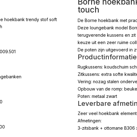
Borne hoekbank 
touch
e hoekbank trendy stof soft
De Borne hoekbank met pracht
h
Deze loungebank model Borne
terugverende kussens en zit 
keuze uit een zeer ruime coll
De poten zijn uitgevoerd in z
009.501
Productinformatie
Rugkussens: koudschuim sch
Zitkussens: extra softe kwal
ngebanken
Vering: nozag stalen onderv
Opbouw van de romp: beuken 
Poten: metaal zwart
00
Leverbare afmeti
Zeer veel hoekbank elementen
Afmetingen:
.00
3-zitsbank + ottomane B306