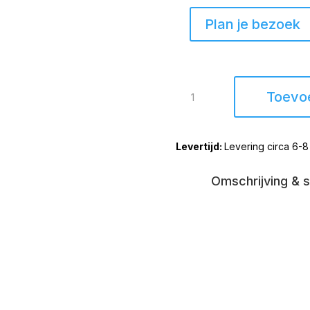
Plan je bezoek
Borne
Toevo
hoekbank
trendy
stof
Levering circa 6-
soft
touch
aantal
Omschrijving & s