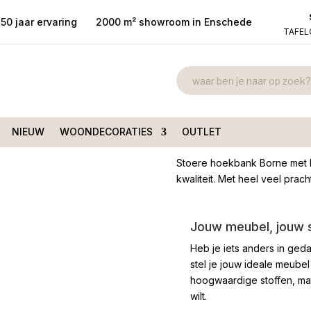
50 jaar ervaring
2000 m² showroom in Enschede
TAFE
Borne hoekban
oekbank trendy stof soft
touch
€
1.895,00
NIEUW
WOONDECORATIES
OUTLET
Stoere hoekbank Borne met he
kwaliteit. Met heel veel prach
Jouw meubel, jouw st
Heb je iets anders in geda
stel je jouw ideale meubel
hoogwaardige stoffen, mate
wilt.