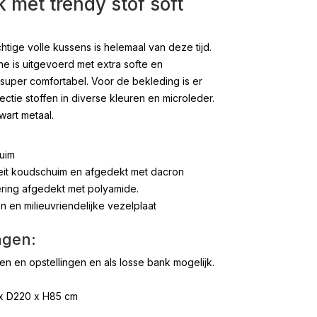
met trendy stof soft
ige volle kussens is helemaal van deze tijd.
 is uitgevoerd met extra softe en
super comfortabel. Voor de bekleding is er
ectie stoffen in diverse kleuren en microleder.
wart metaal.
uim
iteit koudschuim en afgedekt met dacron
ering afgedekt met polyamide.
en milieuvriendelijke vezelplaat
ngen:
 en opstellingen en als losse bank mogelijk.
 x D220 x H85 cm