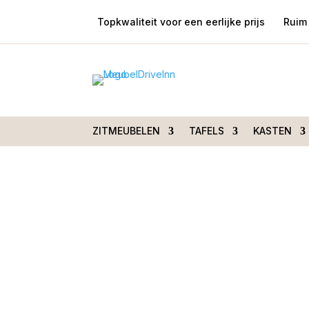
Topkwaliteit voor een eerlijke prijs
Ruim 
Home
/
Zitmeubelen
/
Loungebanken
/ Borne h
touch
ZITMEUBELEN
TAFELS
KASTEN