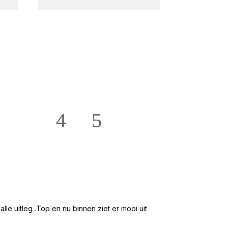
★★★★★
Hans en Willie te
e uitleg .Top en nu binnen ziet er mooi uit
Mooi groot en ru
2 /5 zitsbank ge