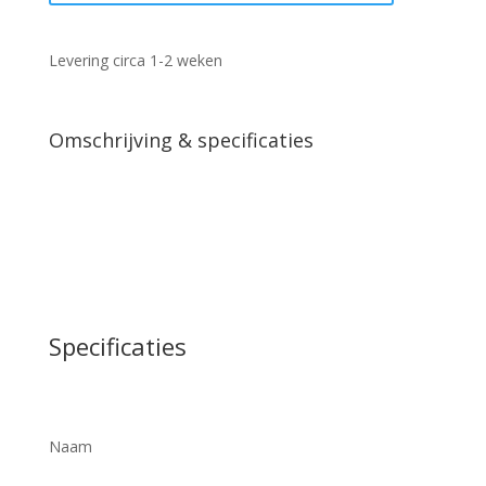
43x27x53
cm
aantal
Levering circa 1-2 weken
Omschrijving & specificaties
Specificaties
Naam