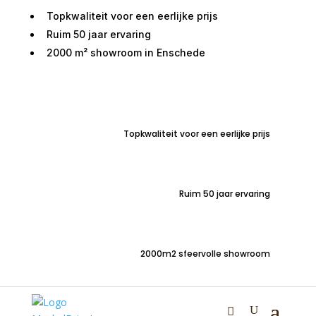
Topkwaliteit voor een eerlijke prijs
Ruim 50 jaar ervaring
2000 m² showroom in Enschede
Home
/
Tafels
/
Salontafels
/ Bijzettafel MARSH antiek
brons 43x27x53 cm
Topkwaliteit voor een eerlijke prijs
Ruim 50 jaar ervaring
Bijzettafel MARSH antiek
brons 43x27x53 cm
2000m2 sfeervolle showroom
€
149,00