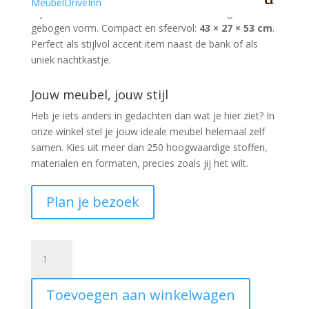
Bijzettafel
MARSH
in
antiek brons
met elegante,
gebogen vorm. Compact en sfeervol:
43 × 27 × 53 cm
.
Perfect als stijlvol accent item naast de bank of als
uniek nachtkastje.
Jouw meubel, jouw stijl
Heb je iets anders in gedachten dan wat je hier ziet?
In
onze winkel stel je jouw ideale meubel helemaal zelf
samen. Kies uit meer dan 250 hoogwaardige stoffen,
materialen en formaten, precies zoals jij het wilt.
Plan je bezoek
Bijzettafel
MARSH
antiek
Toevoegen aan winkelwagen
brons