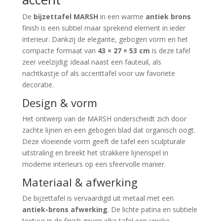
De
bijzettafel MARSH
in een warme
antiek brons
finish is een subtiel maar sprekend element in ieder
interieur. Dankzij de elegante, gebogen vorm en het
compacte formaat van
43 × 27 × 53 cm
is deze tafel
zeer veelzijdig: ideaal naast een fauteuil, als
nachtkastje of als accenttafel voor uw favoriete
decoratie.
Design & vorm
Het ontwerp van de MARSH onderscheidt zich door
zachte lijnen en een gebogen blad dat organisch oogt.
Deze vloeiende vorm geeft de tafel een sculpturale
uitstraling en breekt het strakkere lijnenspel in
moderne interieurs op een sfeervolle manier.
Materiaal & afwerking
De bijzettafel is vervaardigd uit metaal met een
antiek-brons afwerking
. De lichte patina en subtiele
textuur in de finish geven elke tafel een unieke