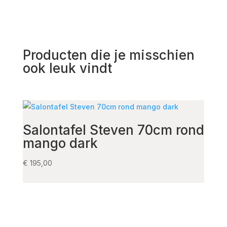
Producten die je misschien
ook leuk vindt
Salontafel Steven 70cm rond
mango dark
Eet
Bo
€
195,00
€
1.48