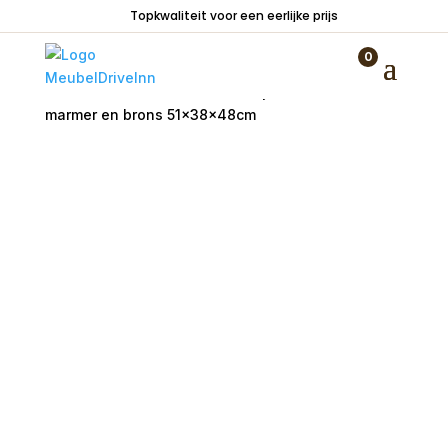
Topkwaliteit voor een eerlijke prijs
0
Home
/
Tafels
/
Salontafels
/ Bijzettafel GIULIO
marmer en brons 51x38x48cm