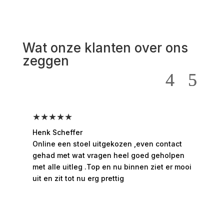
Wat onze klanten over ons
zeggen
★★★★★
★
Henk Scheffer
Han
Online een stoel uitgekozen ,even contact
Moo
gehad met wat vragen heel goed geholpen
hee
met alle uitleg .Top en nu binnen ziet er mooi
ges
uit en zit tot nu erg prettig
rui
bed