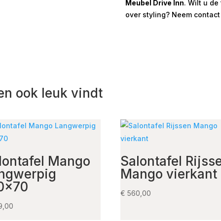
Meubel Drive Inn
. Wilt u d
over styling? Neem contact
en ook leuk vindt
lontafel Mango
Salontafel Rijss
ngwerpig
Mango vierkant
0×70
€
560,00
9,00