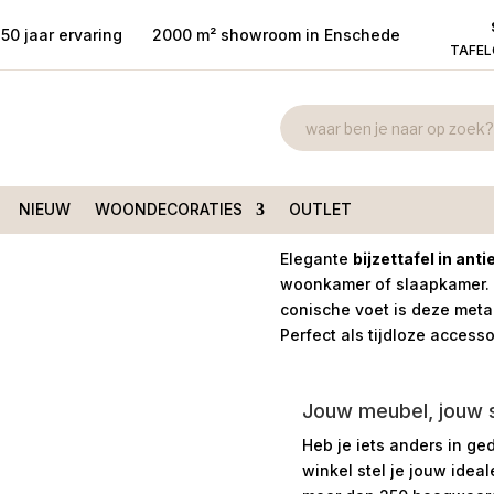
50 jaar ervaring
2000 m² showroom in Enschede
TAFE
Bijzettafel D
MPHY antiek brons 35cm rond
35cm rond
€
95,00
NIEUW
WOONDECORATIES
OUTLET
Elegante
bijzettafel in ant
woonkamer of slaapkamer. 
conische voet is deze metale
Perfect als tijdloze accesso
Jouw meubel, jouw st
Heb je iets anders in ge
winkel stel je jouw idea