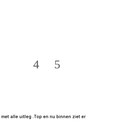
★★★★★
Hans en Willie t
et alle uitleg .Top en nu binnen ziet er
Mooi groot en ru
onze ruime 2 /5