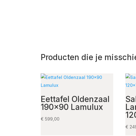
Producten die je misschi
Eettafel Oldenzaal
Sa
190×90 Lamulux
La
12
€
599,00
€
24