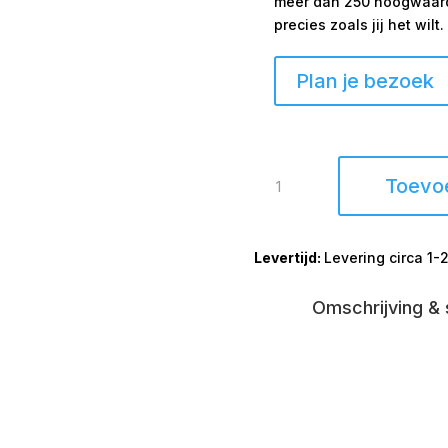
meer dan 250 hoogwaardi
precies zoals jij het wilt.
Plan je bezoek
Bijzettafel
Toevo
DIMPHY
antiek
brons
Levering circa 1
35cm
rond
aantal
Omschrijving & 