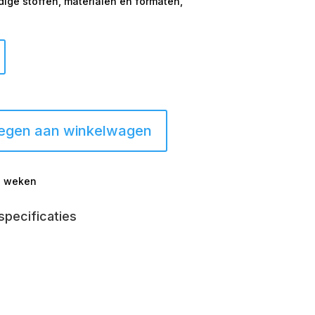
ge stoffen, materialen en formaten,
egen aan winkelwagen
-2 weken
specificaties