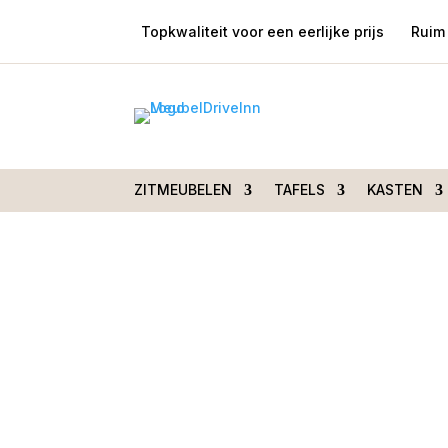
Topkwaliteit voor een eerlijke prijs
Ruim 
Home
/
Tafels
/
Salontafels
/ Bijzettafel DI
ZITMEUBELEN
TAFELS
KASTEN