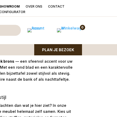
OVER ONS
CONTACT
SHOWROOM
LCONFIGURATOR
IMPHY antiek brons
0
PLAN JE BEZOEK
iek brons
— een sfeervol accent voor uw
Met een rond blad en een karaktervolle
n bijzettafel zowel stijlvol als stevig.
ire naast de bank of als nachttafeltje.
ijl
dachten dan wat je hier ziet?
In onze
le meubel helemaal zelf samen. Kies uit