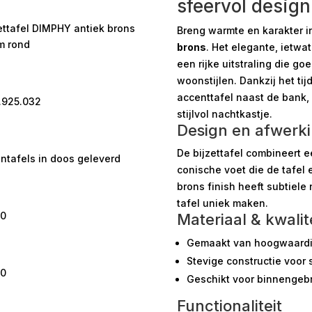
sfeervol desig
ettafel DIMPHY antiek brons
Breng warmte en karakter i
m rond
brons
. Het elegante, ietwa
een rijke uitstraling die g
woonstijlen. Dankzij het tij
accenttafel naast de bank, a
.925.032
stijlvol nachtkastje.
Design en afwerk
De bijzettafel combineert 
ntafels in doos geleverd
conische voet die de tafel e
brons finish heeft subtiele
tafel uniek maken.
00
Materiaal & kwalit
Gemaakt van hoogwaardig
Stevige constructie voor s
00
Geschikt voor binnengebr
Functionaliteit