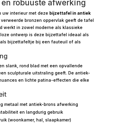
n en robuuste afwerking
n uw interieur met deze
bijzettafel in antiek
t verweerde bronzen oppervlak geeft de tafel
oed werkt in zowel moderne als klassieke
dloze ontwerp is deze bijzettafel ideaal als
ls bijzettafeltje bij een fauteuil of als
ing
een slank, rond blad met een opvallende
en sculpturale uitstraling geeft. De antiek-
 nuances en lichte patina-effecten die elke
eit
 metaal met antiek-brons afwerking
tabiliteit en langdurig gebruik
uik (woonkamer, hal, slaapkamer)