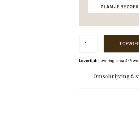
PLAN JE BEZOEK
Bergkast
TOEVOEG
Assen
breed
mangohout
Levering circa 4-6 w
120cm
aantal
Omschrijving & s