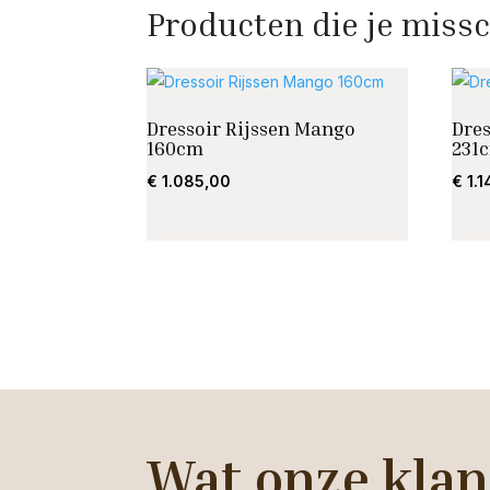
Producten die je missc
Dressoir Rijssen Mango
Dre
160cm
231
€
1.085,00
€
1.1
Wat onze klan