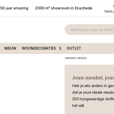
50 jaar ervaring
2000 m² showroom in Enschede
TAFE
Bergkast Ass
en breed mangohout 120cm
120cm
€
1.350,00
NIEUW
WOONDECORATIES
OUTLET
Moderne bergkast Assen breed 120c
metalen details.
Jouw meubel, jouw
Heb je iets anders in ge
stel je jouw ideale meub
250 hoogwaardige stoffen
het wilt.