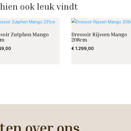
hien ook leuk vindt
ssoir Zutphen Mango
Dressoir Rijssen Mango
cm
208cm
49,00
€
1.299,00
ten over ons