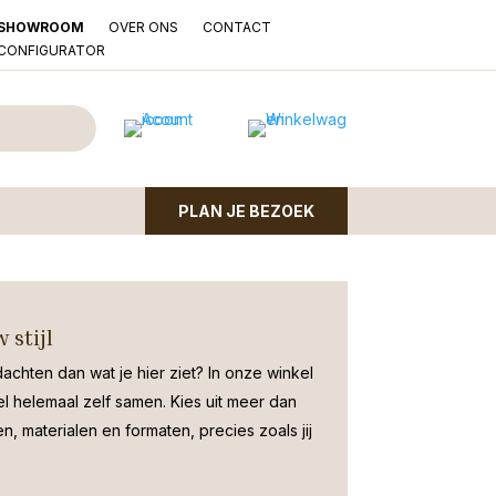
OVER ONS
CONTACT
SHOWROOM
LCONFIGURATOR
en breed mangohout
PLAN JE BEZOEK
m in industriele stijl van lamulux mango en zwart
 stijl
dachten dan wat je hier ziet?
In onze winkel
el helemaal zelf samen. Kies uit meer dan
, materialen en formaten, precies zoals jij