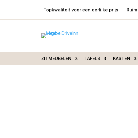
Topkwaliteit voor een eerlijke prijs
Ruim 
Home
/
Kasten
/
Bergkasten
/ Bergkast Ass
ZITMEUBELEN
TAFELS
KASTEN