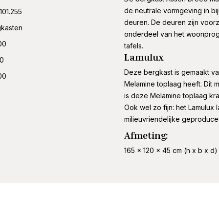
de neutrale vormgeving in bijn
101.255
deuren. De deuren zijn voorz
gkasten
onderdeel van het woonprog
00
tafels.
Lamulux
00
Deze bergkast is gemaakt van
00
Melamine toplaag heeft. Dit m
is deze Melamine toplaag kras,
Ook wel zo fijn: het Lamulux 
milieuvriendelijke geproduce
Afmeting:
165 x 120 x 45 cm (h x b x d)