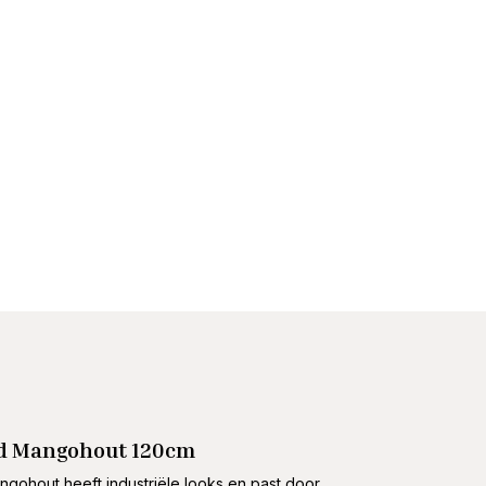
ed Mangohout 120cm
gohout heeft industriële looks en past door