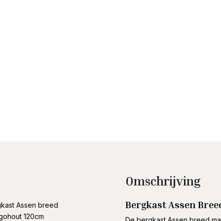
Omschrijving
Bergkast Assen Bre
kast Assen breed
gohout 120cm
De bergkast Assen breed man