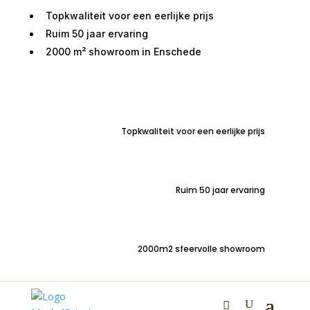
Topkwaliteit voor een eerlijke prijs
Ruim 50 jaar ervaring
2000 m² showroom in Enschede
Home
/
Tafels
/
Eetkamertafels
/ Bartafel Barolo
boomstam 140×90
Topkwaliteit voor een eerlijke prijs
Bartafel Barolo
Ruim 50 jaar ervaring
boomstam 140×90
2000m2 sfeervolle showroom
€
675,00
Stoere industriele bartafel Barolo 140x90cm SG 0041 –
acacia boomstam blad met metalen onderstel.