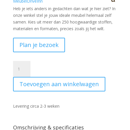
Heb je iets anders in gedachten dan wat je hier ziet?
In
onze winkel stel je jouw ideale meubel helemaal zelf
samen. Kies uit meer dan 250 hoogwaardige stoffen,
materialen en formaten, precies zoals jij het wilt.
Plan je bezoek
Barstoel
met
armleuning
Toevoegen aan winkelwagen
Rocca
cognac
aantal
Levering circa 2-3 weken
Omschrijving & specificaties