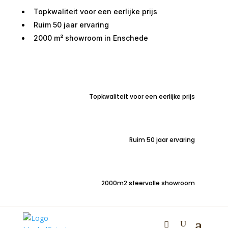
Topkwaliteit voor een eerlijke prijs
Ruim 50 jaar ervaring
2000 m² showroom in Enschede
Home
/
Zitmeubelen
/
Stoelen
/ Barstoel met
armleuning Rocca cognac
Topkwaliteit voor een eerlijke prijs
Barstoel met armleuning
Rocca cognac
Ruim 50 jaar ervaring
€
175,00
2000m2 sfeervolle showroom
Rocca Cognac NI 0143 – barstoel met armleuning
industrieel – circa 69 cm zithoogte
Jouw meubel, jouw stijl