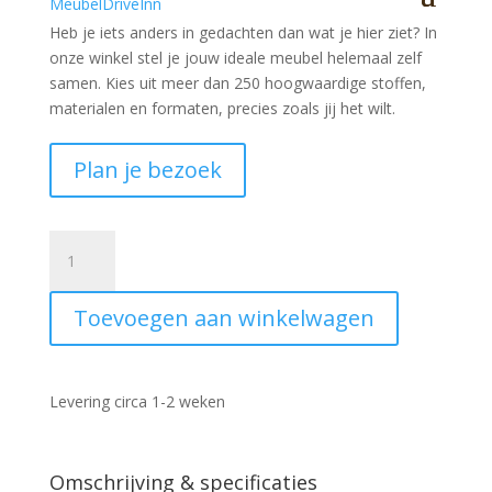
Heb je iets anders in gedachten dan wat je hier ziet?
In
onze winkel stel je jouw ideale meubel helemaal zelf
samen. Kies uit meer dan 250 hoogwaardige stoffen,
materialen en formaten, precies zoals jij het wilt.
Plan je bezoek
Barstoel
75
cm
Toevoegen aan winkelwagen
Toro
Antraciet
aantal
Levering circa 1-2 weken
Omschrijving & specificaties