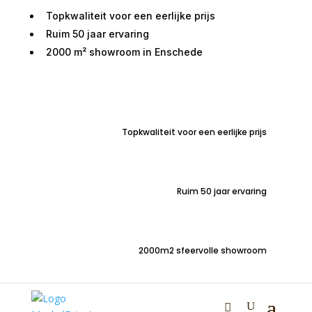
Topkwaliteit voor een eerlijke prijs
Ruim 50 jaar ervaring
2000 m² showroom in Enschede
Home
/
Zitmeubelen
/
Stoelen
/ Barstoel 75 cm Toro
Antraciet
Topkwaliteit voor een eerlijke prijs
Barstoel 75 cm Toro
Antraciet
Ruim 50 jaar ervaring
€
170,00
2000m2 sfeervolle showroom
Toro Antraciet YB 0047 – barstoel industrieel – circa 75
cm zithoogte
Jouw meubel, jouw stijl