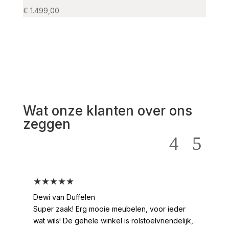
€
1.499,00
€
139,
Wat onze klanten over ons
zeggen
★★★★★
Dewi van Duffelen
Super zaak! Erg mooie meubelen, voor ieder
wat wils! De gehele winkel is rolstoelvriendelijk,