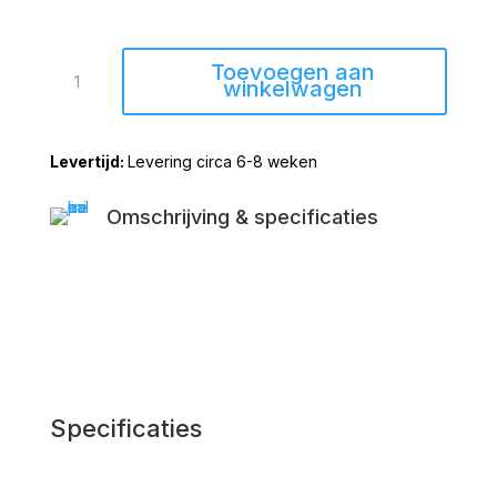
Bank
Toevoegen aan
Weaver
winkelwagen
Microleder
Bull
Levering circa 6-8 weken
|
het
Anker
Omschrijving & specificaties
aantal
Specificaties