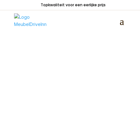
Topkwaliteit voor een eerlijke prijs
Home
/
Zitmeubelen
/
Rechte banken
/ Bank New
York 3 zits Microleder Cognac