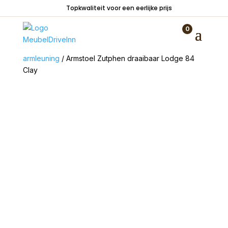
Topkwaliteit voor een eerlijke prijs
0
Home
/
Zitmeubelen
/
Stoelen
/
Stoelen met
armleuning
/ Armstoel Zutphen draaibaar Lodge 84
Clay