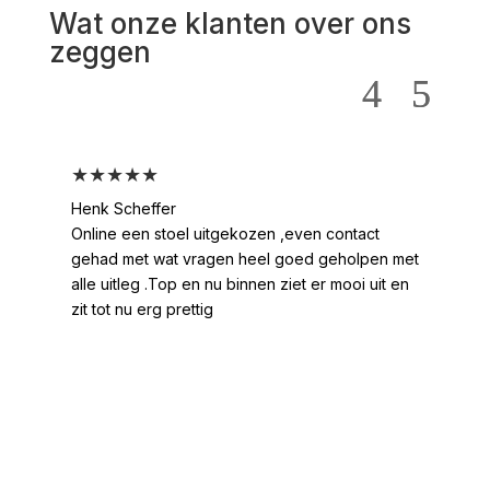
Wat onze klanten over ons
zeggen
★★★★★
★
Henk Scheffer
Han
Online een stoel uitgekozen ,even contact
Moo
gehad met wat vragen heel goed geholpen met
heel
alle uitleg .Top en nu binnen ziet er mooi uit en
ges
zit tot nu erg prettig
2 /
voo