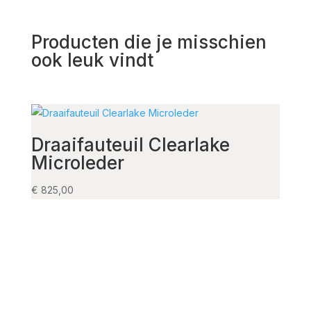
Producten die je misschien
ook leuk vindt
Draaifauteuil Clearlake
Arm
Microleder
€
139,
€
825,00