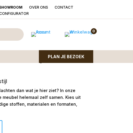
OVER ONS
CONTACT
SHOWROOM
LCONFIGURATOR
ttgart open arm
0
PLAN JE BEZOEK
met luxe uitstraling!
ijl
dachten dan wat je hier ziet?
In onze
le meubel helemaal zelf samen. Kies uit
ge stoffen, materialen en formaten,