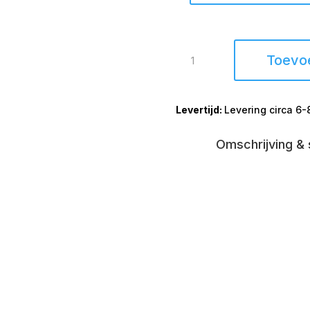
Armstoel
Toevo
Stuttgart
open
arm
Levering circa 6
aantal
Omschrijving & 