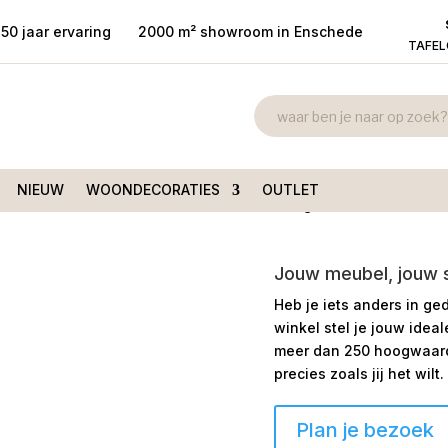
50 jaar ervaring
2000 m² showroom in Enschede
TAFE
Armstoel Stu
armleuning
/ Armstoel
€
285,00
NIEUW
WOONDECORATIES
OUTLET
Gezellige moderne armstoel 
Jouw meubel, jouw st
Heb je iets anders in ge
winkel stel je jouw idea
meer dan 250 hoogwaardi
precies zoals jij het wilt.
Plan je bezoek