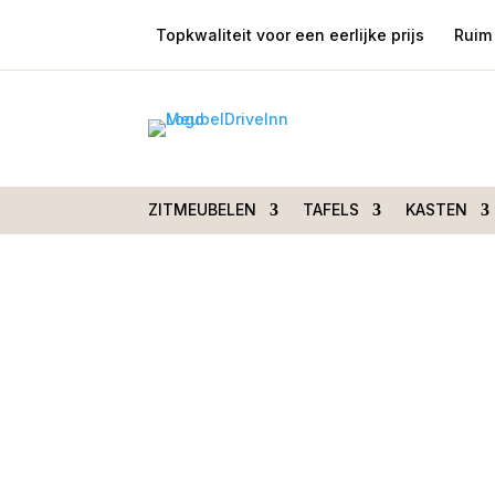
Topkwaliteit voor een eerlijke prijs
Ruim 
Home
/
Zitmeubelen
/
Stoelen
/
Stoelen met 
Stuttgart open arm
ZITMEUBELEN
TAFELS
KASTEN