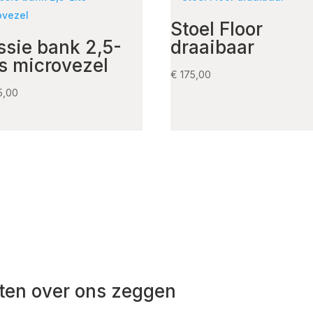
Stoel Floor
ssie bank 2,5-
draaibaar
ts microvezel
€
175,00
5,00
ten over ons zeggen