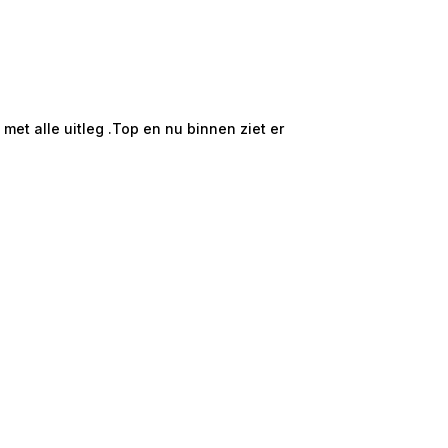
★★★★★
Hans en Willie t
et alle uitleg .Top en nu binnen ziet er
Mooi groot en ru
onze ruime 2 /5