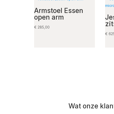
Armstoel Essen
open arm
Je
zi
€
285,00
€
62
Wat onze klan