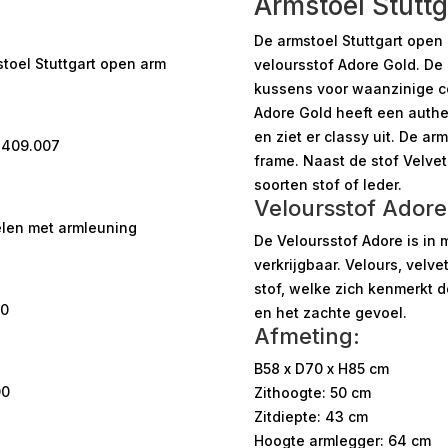
Armstoel Stutt
De armstoel Stuttgart open 
toel Stuttgart open arm
veloursstof Adore Gold. De 
kussens voor waanzinige c
Adore Gold heeft een authen
en ziet er classy uit. De ar
.409.007
frame. Naast de stof Velvet
soorten stof of leder.
Veloursstof Adore
elen met armleuning
De Veloursstof Adore is in
verkrijgbaar. Velours, velve
stof, welke zich kenmerkt d
00
en het zachte gevoel.
Afmeting:
B58 x D70 x H85 cm
00
Zithoogte: 50 cm
Zitdiepte: 43 cm
Hoogte armlegger: 64 cm