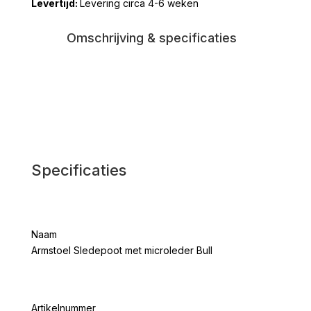
Levering circa 4-6 weken
Bull
aantal
Omschrijving & specificaties
Specificaties
Naam
Armstoel Sledepoot met microleder Bull
Artikelnummer