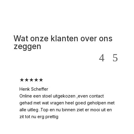
Wat onze klanten over ons
zeggen
★★★★★
★
Henk Scheffer
Han
Online een stoel uitgekozen ,even contact
Moo
gehad met wat vragen heel goed geholpen met
heel
alle uitleg .Top en nu binnen ziet er mooi uit en
ges
zit tot nu erg prettig
2 /
voo