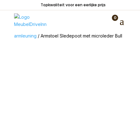
Topkwaliteit voor een eerlijke prijs
0
Home
/
Zitmeubelen
/
Stoelen
/
Stoelen met
armleuning
/ Armstoel Sledepoot met microleder Bull