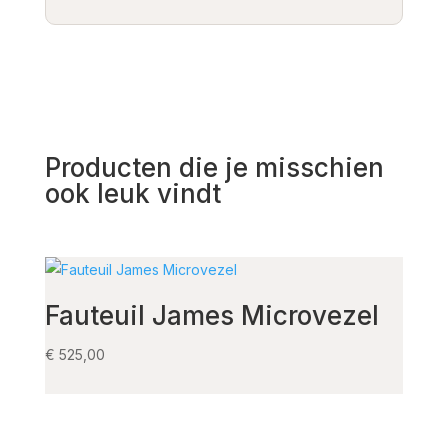
Producten die je misschien
ook leuk vindt
Fauteuil James Microvezel
Sto
€
525,00
€
235,