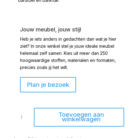
barstoel en barkruk!
Jouw meubel, jouw stijl
Heb je iets anders in gedachten dan wat je hier
ziet?
In onze winkel stel je jouw ideale meubel
helemaal zelf samen. Kies uit meer dan 250
hoogwaardige stoffen, materialen en formaten,
precies zoals jij het wilt.
Plan je bezoek
Armstoel
Toevoegen aan
Sledepoot
winkelwagen
met
microleder