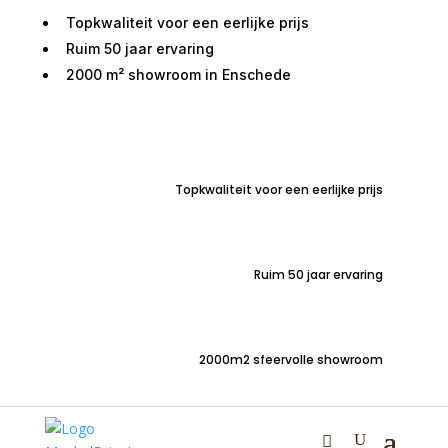
Topkwaliteit voor een eerlijke prijs
Ruim 50 jaar ervaring
2000 m² showroom in Enschede
Home
/
Zitmeubelen
/
Stoelen
/
Stoelen met
armleuning
/ Armstoel Pink stof hyacinth
Topkwaliteit voor een eerlijke prijs
Ruim 50 jaar ervaring
Armstoel Pink stof
hyacinth
2000m2 sfeervolle showroom
€
189,00