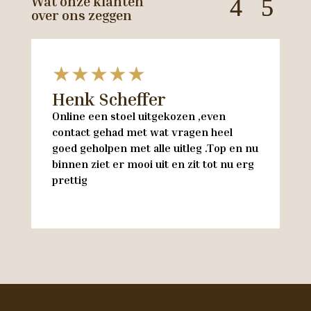
Wat onze klanten
over ons zeggen
★★★★★
Henk Scheffer
H
Online een stoel uitgekozen ,even
M
contact gehad met wat vragen heel
en
goed geholpen met alle uitleg .Top en nu
w
binnen ziet er mooi uit en zit tot nu erg
w
prettig
M