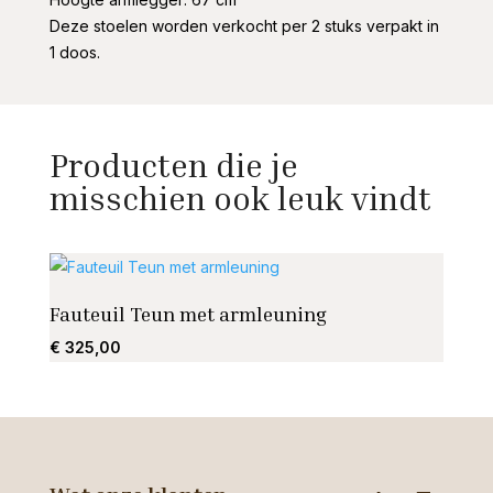
Deze stoelen worden verkocht per 2 stuks verpakt in
1 doos.
Producten die je
misschien ook leuk vindt
Fauteuil Teun met armleuning
Ellen
€
325,00
€
1.69