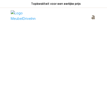
Topkwaliteit voor een eerlijke prijs
Home
/
Zitmeubelen
/
Stoelen
/
Stoelen met
armleuning
/ Armstoel Parzival Cognac