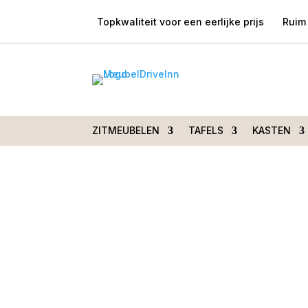
Topkwaliteit voor een eerlijke prijs
Ruim 
Home
/
Zitmeubelen
/
Stoelen
/
Stoelen me
Parzival Antraciet
ZITMEUBELEN
TAFELS
KASTEN