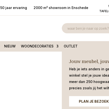
50 jaar ervaring
2000 m² showroom in Enschede
TAFE
Armstoel Parz
t armleuning
/ Armstoel
€
179,00
Stoel Parzival Antraciet, een luxe
NIEUW
WOONDECORATIES
OUTLET
Jouw meubel, jouw
Heb je iets anders in g
winkel stel je jouw ide
meer dan 250 hoogwaar
precies zoals jij het wilt
PLAN JE BEZOEK