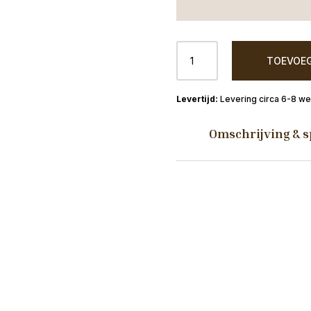
Armstoel
TOEVOEG
Parzival
Antraciet
aantal
Levering circa 6-8 w
Omschrijving & s