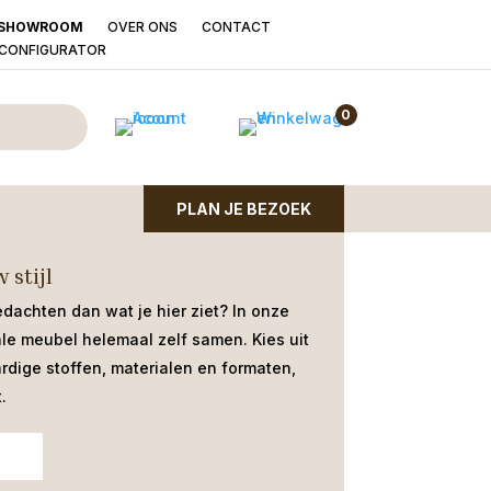
OVER ONS
CONTACT
SHOWROOM
LCONFIGURATOR
ival Antraciet
0
 armstoel met geweldige zitcomfort.
PLAN JE BEZOEK
 stijl
edachten dan wat je hier ziet?
In onze
ale meubel helemaal zelf samen. Kies uit
dige stoffen, materialen en formaten,
.