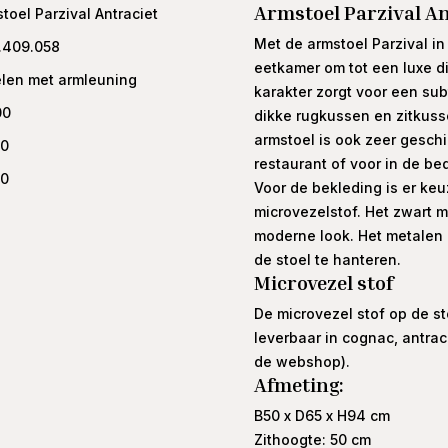
Armstoel Parzival An
toel Parzival Antraciet
Met de armstoel Parzival in
.409.058
eetkamer om tot een luxe d
elen met armleuning
karakter zorgt voor een su
00
dikke rugkussen en zitkusse
armstoel is ook zeer geschi
00
restaurant of voor in de be
00
Voor de bekleding is er keu
microvezelstof. Het zwart m
moderne look. Het metalen 
de stoel te hanteren.
Microvezel stof
De microvezel stof op de st
leverbaar in cognac, antrac
de webshop).
Afmeting:
B50 x D65 x H94 cm
Zithoogte: 50 cm