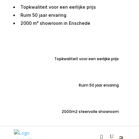
Topkwaliteit voor een eerlijke prijs
Ruim 50 jaar ervaring
2000 m² showroom in Enschede
Home
/
Zitmeubelen
/
Stoelen
/
Stoelen met
armleuning
/ Armstoel Overijssel veloursstof beige
Topkwaliteit voor een eerlijke prijs
Armstoel Overijssel
veloursstof beige
Ruim 50 jaar ervaring
€
179,00
2000m2 sfeervolle showroom
Luxe design armstoel Overijssel met metalen poten en
handgreep | modieuze veloursstof Beige | SNEL
LEVERBAAR |