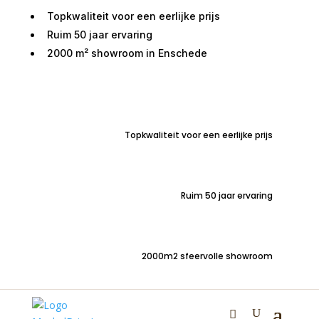
Topkwaliteit voor een eerlijke prijs
Ruim 50 jaar ervaring
2000 m² showroom in Enschede
Home
/
Zitmeubelen
/
Stoelen
/
Stoelen met
armleuning
/ Armstoel Overijssel microvezelstof taupe
Topkwaliteit voor een eerlijke prijs
Armstoel Overijssel
Ruim 50 jaar ervaring
microvezelstof taupe
2000m2 sfeervolle showroom
€
179,00
Luxe design armstoel Overijssel met metalen poten en
handgreep | modieuze microvezelstof Taupe | SNEL