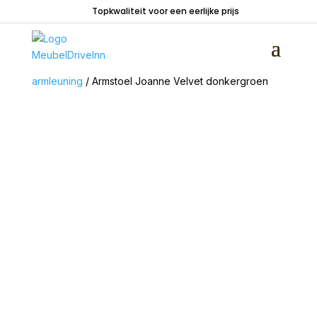
Topkwaliteit voor een eerlijke prijs
Home
/
Zitmeubelen
/
Stoelen
/
Stoelen met
armleuning
/ Armstoel Joanne Velvet donkergroen