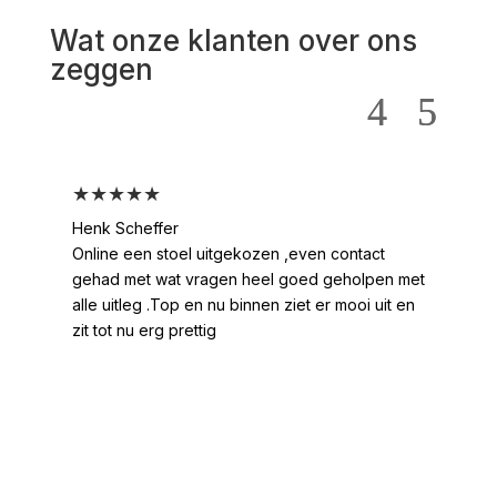
Wat onze klanten over ons
zeggen
★★★★★
★
Henk Scheffer
Han
Online een stoel uitgekozen ,even contact
Moo
gehad met wat vragen heel goed geholpen met
heel
alle uitleg .Top en nu binnen ziet er mooi uit en
ges
zit tot nu erg prettig
2 /
voo