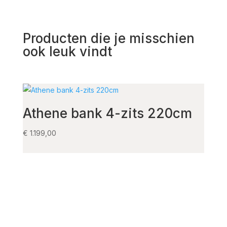
Producten die je misschien
ook leuk vindt
Athene bank 4-zits 220cm
Fau
arm
€
1.199,00
€
325,