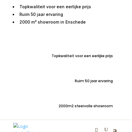
Topkwaliteit voor een eerlijke prijs
Ruim 50 jaar ervaring
2000 m² showroom in Enschede
Home
/
Zitmeubelen
/
Stoelen
/
Stoelen met
armleuning
/ Armstoel Enschede skatewielen leder
bruin
Topkwaliteit voor een eerlijke prijs
Ruim 50 jaar ervaring
2000m2 sfeervolle showroom
Armstoel Enschede
skatewielen leder bruin