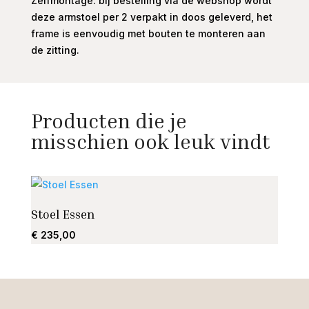
Zelfmontage: bij bestelling via de webshop wordt
deze armstoel per 2 verpakt in doos geleverd, het
frame is eenvoudig met bouten te monteren aan
de zitting.
Producten die je
misschien ook leuk vindt
Stoel Essen
Baha
€
235,00
€
1.19