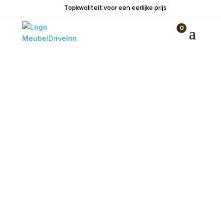
Topkwaliteit voor een eerlijke prijs
Home
/
Zitmeubelen
/
Stoelen
/
Stoelen met
armleuning
/ Armstoel Ahaus stiksel verticaal
0