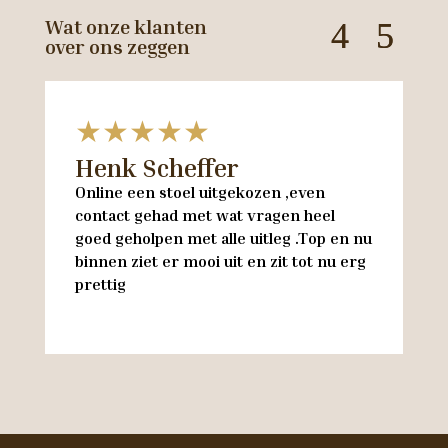
Wat onze klanten
over ons zeggen
★★★★★
Henk Scheffer
H
Online een stoel uitgekozen ,even
M
contact gehad met wat vragen heel
en
goed geholpen met alle uitleg .Top en nu
w
binnen ziet er mooi uit en zit tot nu erg
w
prettig
M