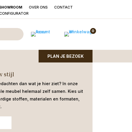
OVER ONS
CONTACT
SHOWROOM
LCONFIGURATOR
rable Movie Beige
0
t metalen spinpoot | beige |
PLAN JE BEZOEK
 stijl
edachten dan wat je hier ziet?
In onze
ale meubel helemaal zelf samen. Kies uit
dige stoffen, materialen en formaten,
.