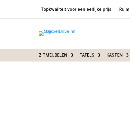
Topkwaliteit voor een eerlijke prijs
Ruim 
Home
/
Zitmeubelen
/
Stoelen
/
Stoelen me
Adorable Movie Beige
ZITMEUBELEN
TAFELS
KASTEN