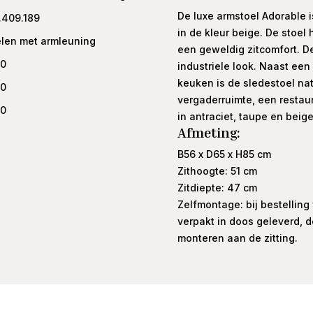
De luxe armstoel Adorable 
.409.189
in de kleur beige. De stoel
elen met armleuning
een geweldig zitcomfort. De
00
industriele look. Naast ee
keuken is de sledestoel nat
00
vergaderruimte, een restaur
00
in antraciet, taupe en beige
Afmeting:
B56 x D65 x H85 cm
Zithoogte: 51 cm
Zitdiepte: 47 cm
Zelfmontage: bij bestellin
verpakt in doos geleverd, 
monteren aan de zitting.