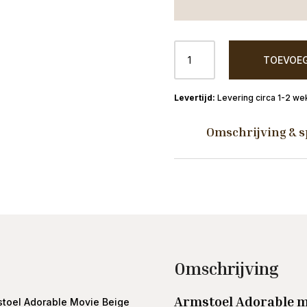
Armstoel
TOEVOEG
Adorable
Movie
Beige
Levering circa 1-2 we
aantal
Omschrijving & s
Omschrijving
Armstoel Adorable m
stoel Adorable Movie Beige