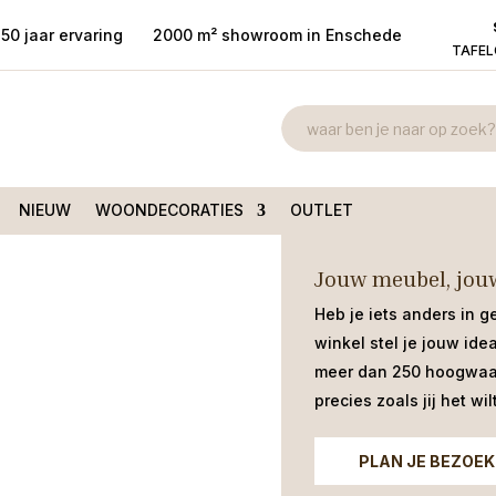
50 jaar ervaring
2000 m² showroom in Enschede
TAFE
Armstoel Ado
t armleuning
/ Armstoel
€
160,00
Moderne armstoel Adorable op zwar
NIEUW
WOONDECORATIES
OUTLET
Jouw meubel, jouw
Heb je iets anders in g
winkel stel je jouw ide
meer dan 250 hoogwaar
precies zoals jij het wilt
PLAN JE BEZOEK