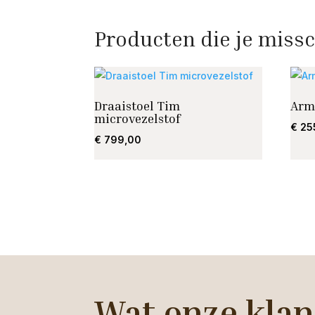
Producten die je missc
Draaistoel Tim
Arms
microvezelstof
€
25
€
799,00
Wat onze klan