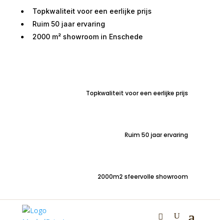
Topkwaliteit voor een eerlijke prijs
Ruim 50 jaar ervaring
2000 m² showroom in Enschede
Home
/
Nieuw
/ Armleuning kussen 50x15x15 met
metalen beugel
Topkwaliteit voor een eerlijke prijs
Armleuning kussen
50x15x15 met metalen
beugel
Ruim 50 jaar ervaring
€
70,00
2000m2 sfeervolle showroom
Extra losse armleuning kussen voor jouw (hoek)bank |
met metalen beugel |