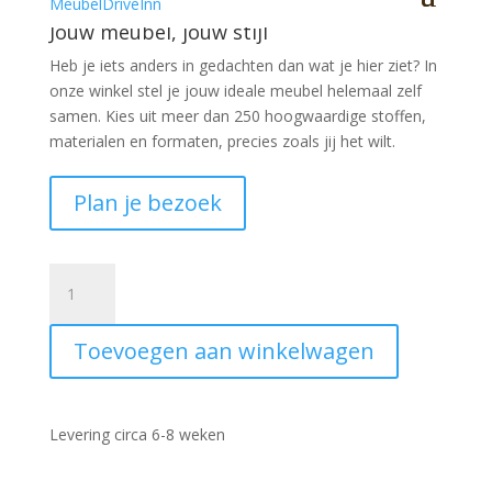
Jouw meubel, jouw stijl
Heb je iets anders in gedachten dan wat je hier ziet?
In
onze winkel stel je jouw ideale meubel helemaal zelf
samen. Kies uit meer dan 250 hoogwaardige stoffen,
materialen en formaten, precies zoals jij het wilt.
Plan je bezoek
Armleuning
kussen
50x15x15
Toevoegen aan winkelwagen
met
metalen
beugel
aantal
Levering circa 6-8 weken