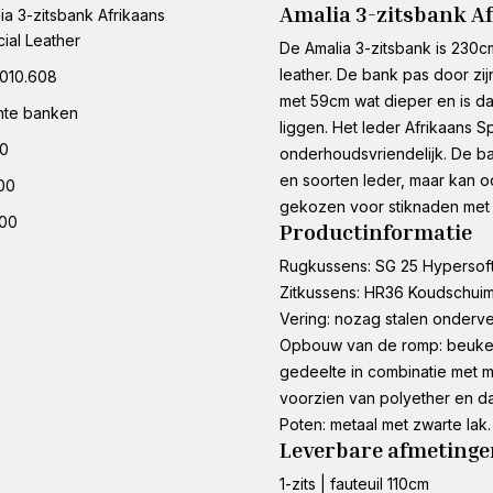
Amalia 3-zitsbank Af
ia 3-zitsbank Afrikaans
ial Leather
De Amalia 3-zitsbank is 230c
leather. De bank pas door zijn
010.608
met 59cm wat dieper en is da
hte banken
liggen. Het leder Afrikaans Sp
00
onderhoudsvriendelijk. De ba
en soorten leder, maar kan 
00
gekozen voor stiknaden met 
.00
Productinformatie
Rugkussens: SG 25 Hypersof
Zitkussens: HR36 Koudschuim
Vering: nozag stalen onderv
Opbouw van de romp: beuken
gedeelte in combinatie met mi
voorzien van polyether en d
Poten: metaal met zwarte lak.
Leverbare afmetinge
1-zits | fauteuil 110cm