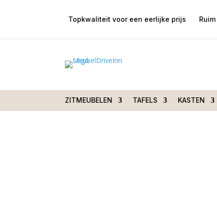
Topkwaliteit voor een eerlijke prijs
Ruim 
Home
/
Zitmeubelen
/
Rechte banken
/ Amal
Special Leather
ZITMEUBELEN
TAFELS
KASTEN