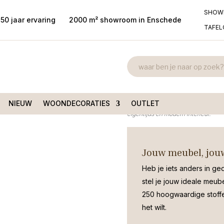
SHOW
50 jaar ervaring
2000 m² showroom in Enschede
TAFE
Amalia 3-zits
ia 3-zitsbank Afrikaans
Leather
€
1.299,00
Prachtige grote 3-zitsbank Amalia 
NIEUW
WOONDECORATIES
OUTLET
eigentijds en modern interieur.
Jouw meubel, jouw
Heb je iets anders in ge
stel je jouw ideale meub
250 hoogwaardige stoffen
het wilt.