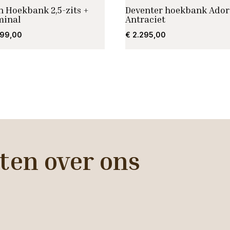
n Hoekbank 2,5-zits +
Deventer hoekbank Ador
minal
Antraciet
699,00
€
2.295,00
ten over ons