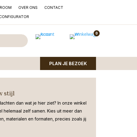
ROOM
OVER ONS
CONTACT
LCONFIGURATOR
bank Afrikaans Special
0
230cm met Afrikaans Special leather. Past in een
PLAN JE BEZOEK
 stijl
dachten dan wat je hier ziet?
In onze winkel
el helemaal zelf samen. Kies uit meer dan
, materialen en formaten, precies zoals jij