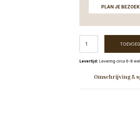
PLAN JE BEZOEK
Amalia
TOEVOEG
3-
zitsbank
Afrikaans
Levering circa 6-8 w
Special
Leather
Omschrijving & s
aantal